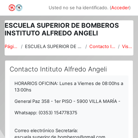
Salta al contenido principal
Usted no se ha identificado. (
Acceder
)
ESCUELA SUPERIOR DE BOMBEROS
INSTITUTO ALFREDO ANGELI
Página Principal
ESCUELA SUPERIOR DE BOMBEROS INSTITUTO ALFREDO ANGELI
Contacto Intituto Alfredo Angeli
Vista Alfabética
Contacto Intituto Alfredo Angeli
Requisitos de finalización
HORARIOS OFICINA: Lunes a Viernes de 08:00hs a
13:00hs
General Paz 358 - 1er PISO - 5900 VILLA MARÍA -
Whatsapp: (0353) 154778375
Correo electrónico Secretaría:
escuela.superior.de.bomberos@gmail.com