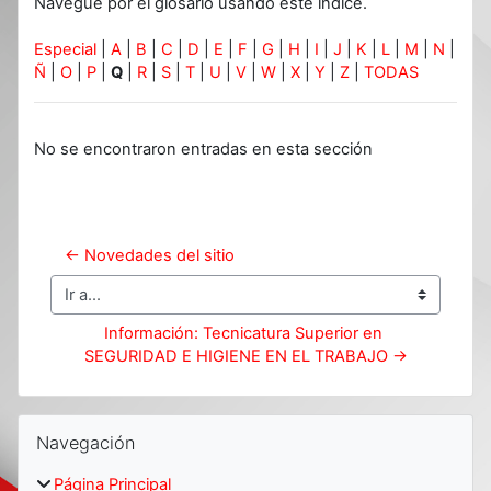
Navegue por el glosario usando este índice.
Especial
|
A
|
B
|
C
|
D
|
E
|
F
|
G
|
H
|
I
|
J
|
K
|
L
|
M
|
N
|
Ñ
|
O
|
P
|
Q
|
R
|
S
|
T
|
U
|
V
|
W
|
X
|
Y
|
Z
|
TODAS
No se encontraron entradas en esta sección
← Novedades del sitio
Ir a...
Información: Tecnicatura Superior en 
SEGURIDAD E HIGIENE EN EL TRABAJO →
Bloques
Salta Navegación
Navegación
Página Principal