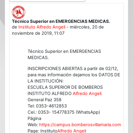
Técnico Superior en EMERGENCIAS MEDICAS.
Número de respuestas: 0
de
Instituto Alfredo Angeli
-
miércoles, 20 de
noviembre de 2019, 11:07
Técnico Superior en EMERGENCIAS
MEDICAS.
INSCRIPCIONES ABIERTAS a partir de 02/12,
para mas información dejamos los DATOS DE
LA INSTITUCIÓN:
ESCUELA SUPERIOR DE BOMBEROS
INSTITUTO ALFREDO
Alfredo Angeli
General Paz 358
Tel: 0353-4612853
Cel.: 0353- 154778375 (WhatsApp)
Página
Web:
https://campus.bomberosvillamaria.com.ar/
F
Page: Instituto
Alfredo Angeli