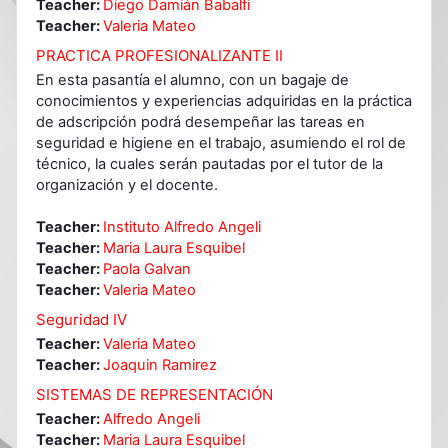
Teacher:
Diego Damián Babalfi
Teacher:
Valeria Mateo
PRACTICA PROFESIONALIZANTE II
En esta pasantía el alumno, con un bagaje de
conocimientos y experiencias adquiridas en la práctica
de adscripción podrá desempeñar las tareas en
seguridad e higiene en el trabajo, asumiendo el rol de
técnico, la cuales serán pautadas por el tutor de la
organización y el docente.
Teacher:
Instituto Alfredo Angeli
Teacher:
Maria Laura Esquibel
Teacher:
Paola Galvan
Teacher:
Valeria Mateo
Seguridad IV
Teacher:
Valeria Mateo
Teacher:
Joaquin Ramirez
SISTEMAS DE REPRESENTACIÓN
Teacher:
Alfredo Angeli
Teacher:
Maria Laura Esquibel