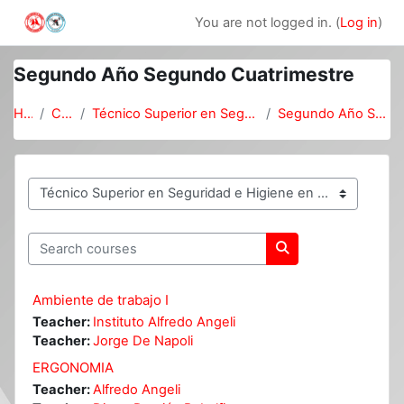
Skip to main content
You are not logged in. (
Log in
)
Segundo Año Segundo Cuatrimestre
Home
Courses
Técnico Superior en Seguridad e Higiene en el Trabajo
Segundo Año Segundo Cuatrimestre
Course categories
Search courses
Search courses
Ambiente de trabajo I
Teacher:
Instituto Alfredo Angeli
Teacher:
Jorge De Napoli
ERGONOMIA
Teacher:
Alfredo Angeli